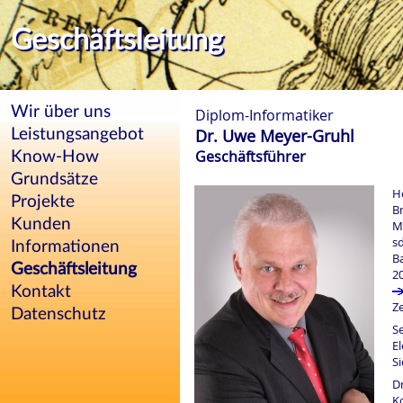
Geschäftsleitung
Wir über uns
Diplom-Informatiker
Dr. Uwe Meyer-Gruhl
Leistungsangebot
Geschäftsführer
Know-How
Grundsätze
He
Projekte
B
Kunden
M
sd
Informationen
Ba
Geschäftsleitung
20
Kontakt
Ze
Datenschutz
S
E
S
D
K